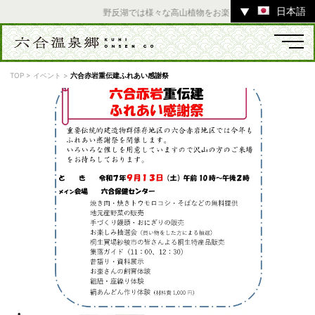
日本語
▼
野反湖では様々な高山植物をお楽しみいただけます。 ／
TOP
>
イベント
>
六合赤岩重伝建ふれあい感謝祭
温泉
宿
お店
スポット
体験
イベント
ツアー
中之条町その他のエリア