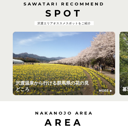
SAWATARI RECOMMEND
SPOT
沢渡エリアオススメスポットをご紹介
沢渡温泉から行ける群馬県の花の見
どころ
暮
MORE
NAKANOJO AREA
AREA