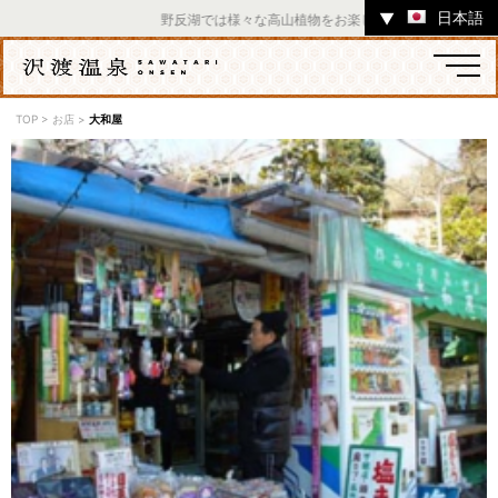
日本語
▼
野反湖では様々な高山植物をお楽しみいただけます。 ／ 
TOP
>
お店
>
大和屋
温泉
宿
お店
スポット
体験
イベント
ツアー
中之条町その他のエリア