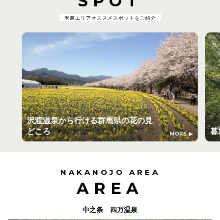
SPOT
沢渡エリアオススメスポットをご紹介
沢渡温泉から行ける群馬県の花の見
どころ
暮
MORE
NAKANOJO AREA
AREA
中之条 四万温泉