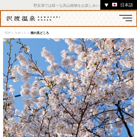
日本語
▼
野反湖では様々な高山植物をお楽しみいただけます。 ／ チャツ
TOP
>
スポット
>
桜の見どころ
温泉
宿
お店
スポット
体験
イベント
ツアー
中之条町その他のエリア