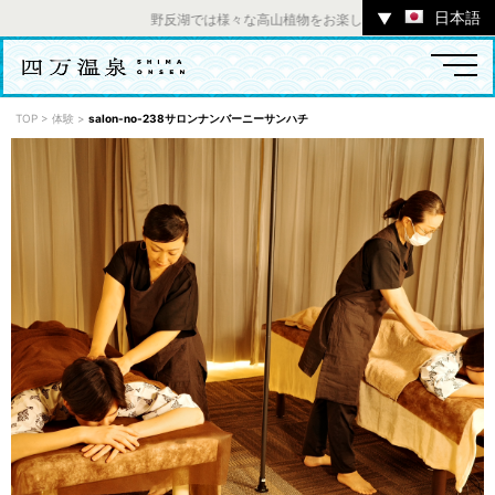
日本語
▼
野反湖では様々な高山植物をお楽しみいただけます。 ／ チ
TOP
>
体験
>
salon-no-238サロンナンバーニーサンハチ
温泉
宿
お店
スポット
体験
イベント
ツアー
中之条町その他のエリア