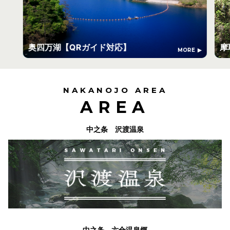
奥四万湖【QRガイド対応】
摩
MORE
NAKANOJO AREA
AREA
中之条 沢渡温泉