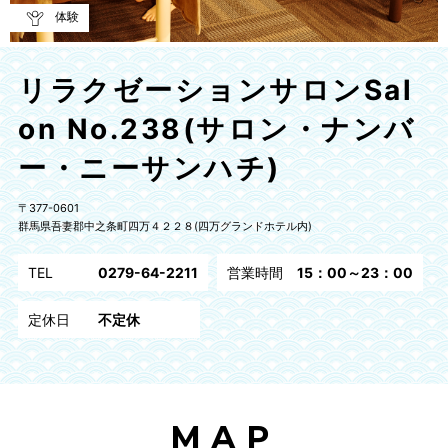
体験
リラクゼーションサロンSal
on No.238(サロン・ナンバ
ー・ニーサンハチ)
〒377-0601
群馬県吾妻郡中之条町四万４２２８(四万グランドホテル内)
TEL
0279-64-2211
営業時間
15：00～23：00
定休日
不定休
MAP