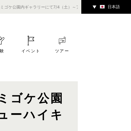
日本語
ギャラリーにて7/4（土）～アート企画展「風穴」が開催中です。
▼
験
イベント
ツアー
ミゴケ公園
ューハイキ