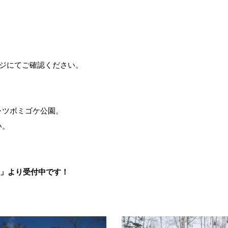
ージにてご確認ください。
ャツボミゴケ公園。
い。
ら」より受付中です！