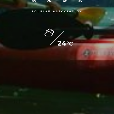
24
°C