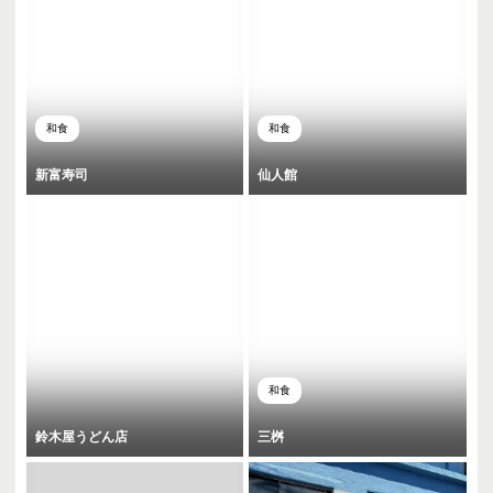
和食
和食
新富寿司
仙人館
和食
鈴木屋うどん店
三桝