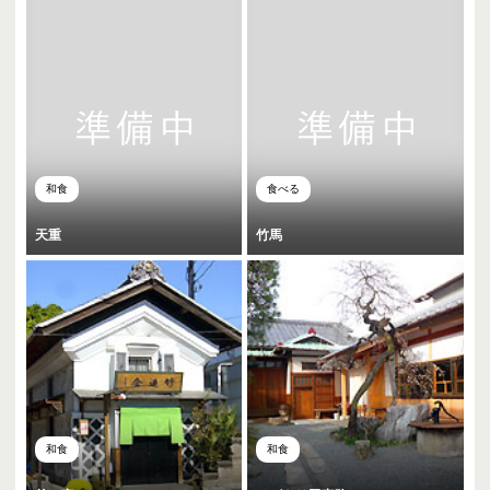
和食
食べる
天重
竹馬
和食
和食