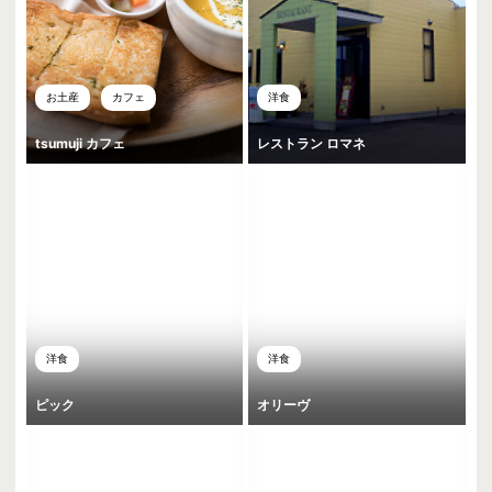
お土産
カフェ
洋食
tsumuji カフェ
レストラン ロマネ
洋食
洋食
ピック
オリーヴ