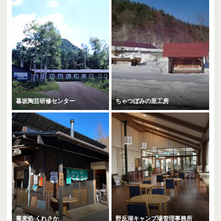
暮坂陶芸研修センター
ちゃつぼみの里工房
蕎麦処 くれさか
野反湖キャンプ場管理事務所