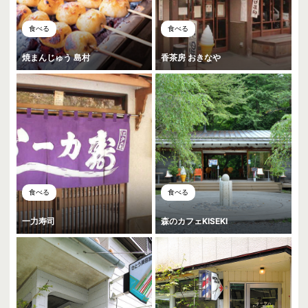
食べる
食べる
焼まんじゅう 島村
香茶房 おきなや
食べる
食べる
一力寿司
森のカフェKISEKI