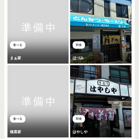
食べる
和食
まぁ家
ほづみ
食べる
和食
穂喜家
はやしや