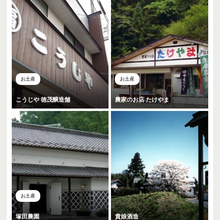
お土産
お土産
こうじや 徳茂醸造舗
農家のお店 たけやま
お土産
塚田農園
貴娘酒造