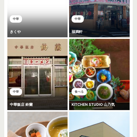
中華
中華
きくや
福満軒
中華
食べる
中華飯店 鈴蘭
KITCHEN STUDIO 山乃気