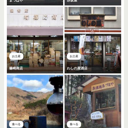
まつばや
赤坂屋
お土産
お土産
篠崎商店
わしの屋酒店
食べる
食べる