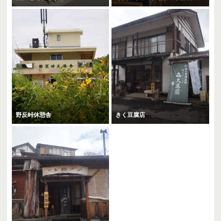
野反峠休憩舎
きく豆腐店