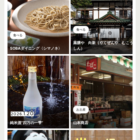
食べる
食べる
薬膳や 向新（やくぜんや むこう
SOBAダイニング〈シマノネ〉
しん）
お土産
1.20
2026.
純米酒”四万の一雫”
山本商店