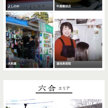
よしのや
中屋饅頭店
大和屋
湯浅美容院
エリア