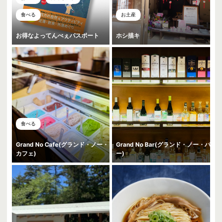
食べる
お土産
お得なよってんべぇパスポート
ホシ描キ
食べる
Grand No Cafe(グランド・ノー・
Grand No Bar(グランド・ノー・バ
カフェ)
ー)