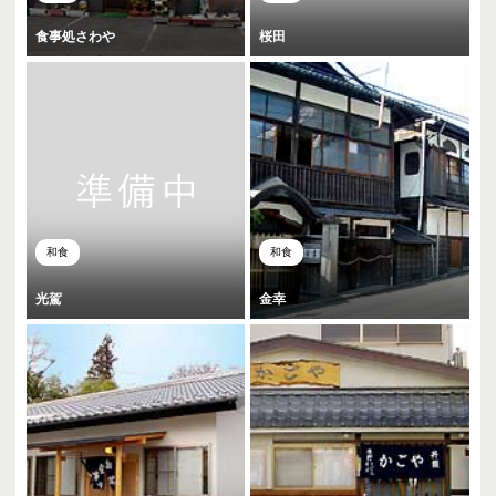
食事処さわや
桜田
和食
和食
光駕
金幸