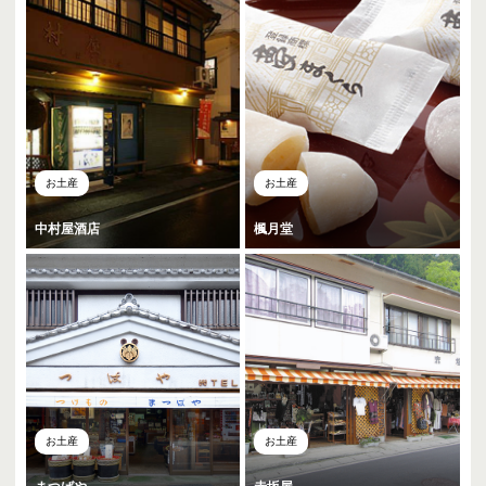
お土産
お土産
中村屋酒店
楓月堂
お土産
お土産