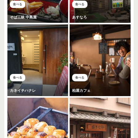
食べる
食べる
そば三昧 中島屋
あすなろ
食べる
食べる
カネイチハナレ
柏屋カフェ