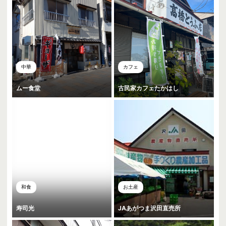
中華
カフェ
ムー食堂
古民家カフェたかはし
和食
お土産
寿司光
JAあがつま沢田直売所