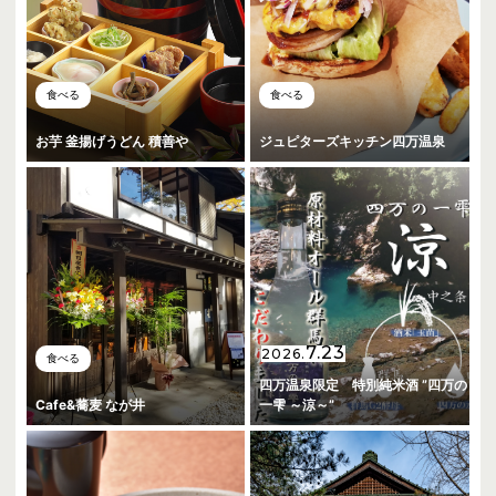
食べる
食べる
お芋 釜揚げうどん 積善や
ジュピターズキッチン四万温泉
7.23
2026.
食べる
四万温泉限定 特別純米酒 ”四万の
Cafe&蕎麦 なが井
一雫 ～涼～”