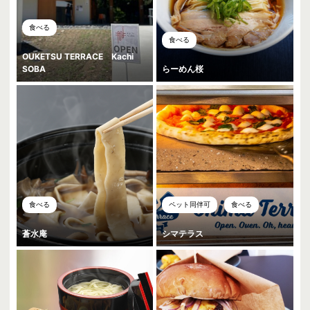
食べる
食べる
OUKETSU TERRACE Kachi
SOBA
らーめん桜
食べる
ペット同伴可
食べる
蒼水庵
シマテラス