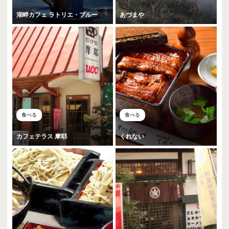
湖畔カフェ ラトリエ・ブルー
あづまや
食べる
食べる
カフェテラス 摩耶
くれない