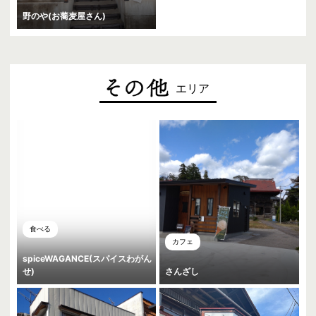
野のや(お蕎麦屋さん)
エリア
食べる
カフェ
spiceWAGANCE(スパイスわがん
せ)
さんざし