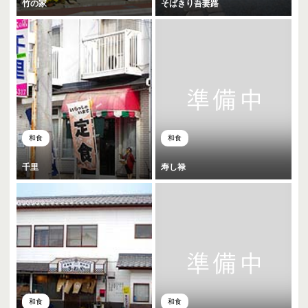
竹の家
そばきり吾妻路
和食
和食
千里
寿し禄
和食
和食