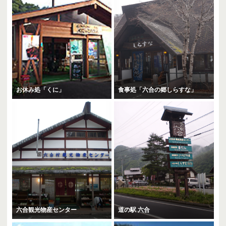
お休み処「くに」
食事処「六合の郷しらすな」
六合観光物産センター
道の駅 六合