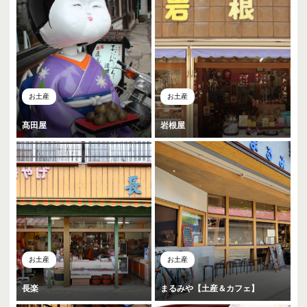
お土産
お土産
髙田屋
岩根屋
お土産
お土産
長楽
まるみや【土産＆カフェ】