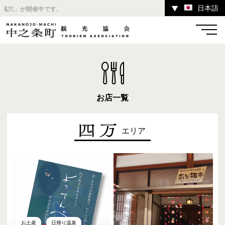
日本語
▼
野反
温泉
宿
お店
スポット
お店一覧
エリア
体験
イベント
ツアー
中之条町その他のエリア
お土産
日帰り温泉