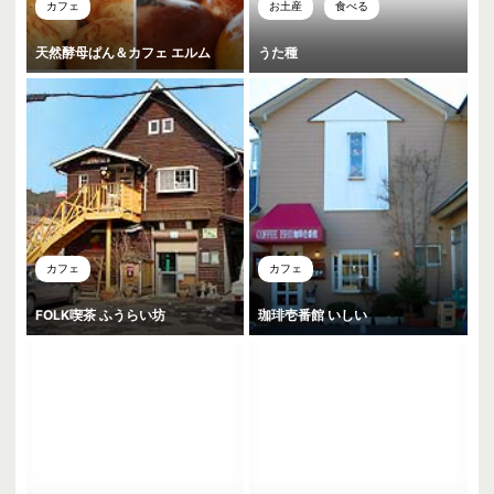
カフェ
お土産
食べる
天然酵母ぱん＆カフェ エルム
うた種
カフェ
カフェ
FOLK喫茶 ふうらい坊
珈琲壱番館 いしい