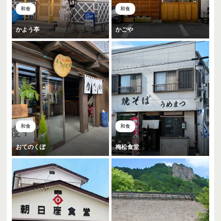
和食
和食
かよう亭
かごや
和食
和食
おてのくぼ
梅松食堂