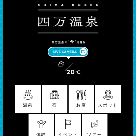
20
°C
温泉
宿
お店
スポット
体験
イベント
ツアー