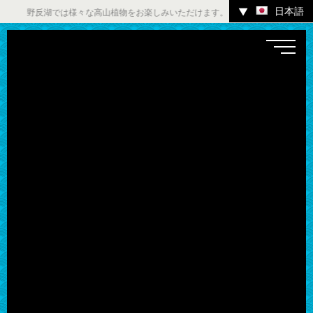
日本語
▼
野反湖では様々な高山植物をお楽しみいただけます。 ／ チャツボミゴケ公園内
温泉
宿
お店
スポット
体験
イベント
ツアー
中之条町その他のエリア