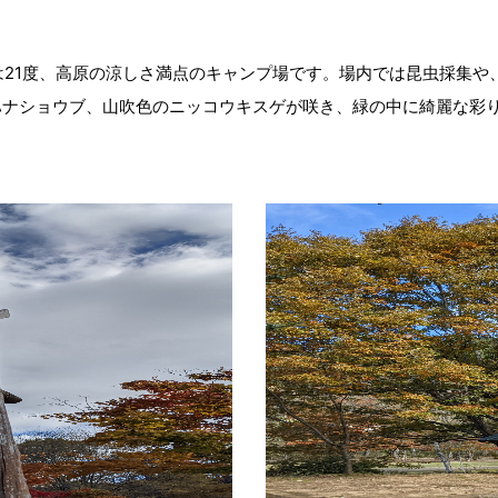
温は21度、高原の涼しさ満点のキャンプ場です。場内では昆虫採集
ハナショウブ、山吹色のニッコウキスゲが咲き、緑の中に綺麗な彩