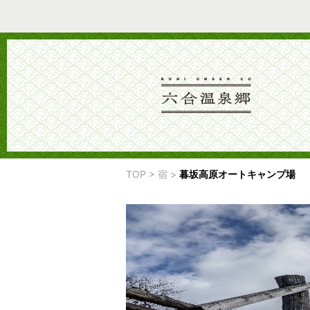
TOP
>
宿
>
暮坂高原オートキャンプ場