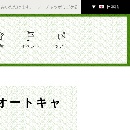
日本語
ます。 ／ チャツボミゴケ公園内ギャラリーにて7/4（土）～アー
▼
験
イベント
ツアー
オートキャ