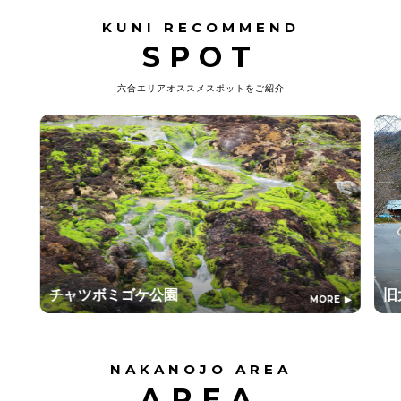
KUNI RECOMMEND
SPOT
六合エリアオススメスポットをご紹介
チャツボミゴケ公園
旧
MORE
NAKANOJO AREA
AREA