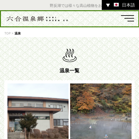
日本語
▼
野反湖では様々な高山植物をお楽しみいただけます。 
TOP
>
温泉
温泉
宿
お店
スポット
温泉一覧
体験
イベント
ツアー
中之条町その他のエリア