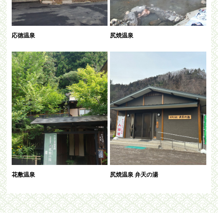
応徳温泉
尻焼温泉
花敷温泉
尻焼温泉 弁天の湯