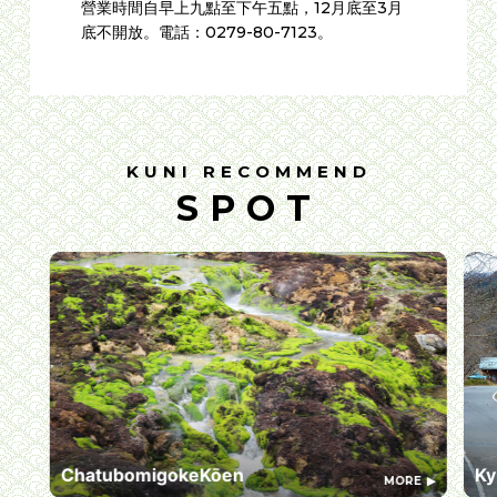
營業時間自早上九點至下午五點，12月底至3月
底不開放。電話：0279-80-7123。
KUNI RECOMMEND
SPOT
ChatubomigokeKōen
Ky
MORE