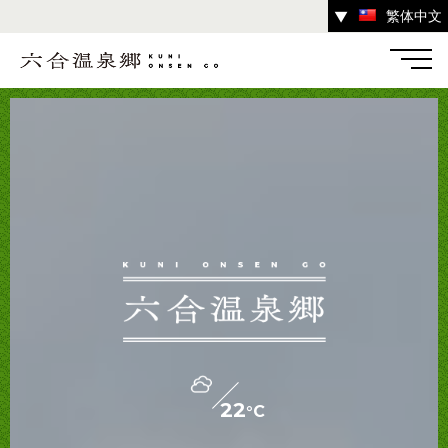
繁体中文
▼
温泉
宿
お店
スポット
体験
イベント
ツアー
中之条町その他のエリア
22
°C