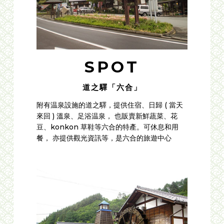
SPOT
道之驛「六合」
附有温泉設施的道之驛，提供住宿、日歸 ( 當天
來回 ) 溫泉、足浴温泉， 也販賣新鮮蔬菜、花
豆、konkon 草鞋等六合的特產。可休息和用
餐， 亦提供觀光資訊等，是六合的旅遊中心