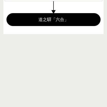
▼
道之驛「六合」
BY TRAIN
BY TRAIN
新宿站
東京站
110
53
min
min
湘南新宿線
JR新幹線
白鷹(Hakutaka)號
2號月台
朱鷺(Toki)號