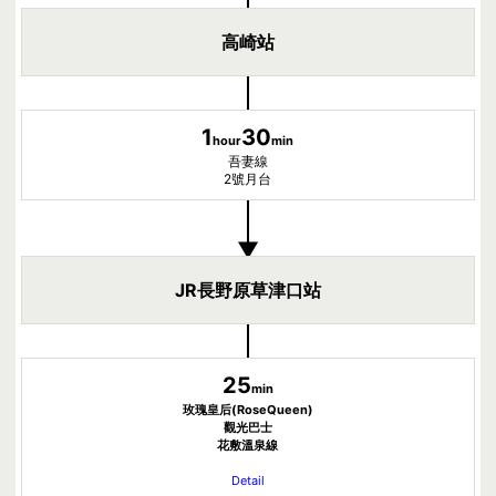
高崎站
1
30
hour
min
吾妻線
2號月台
▼
JR長野原草津口站
25
min
玫瑰皇后(RoseQueen)
觀光巴士
花敷溫泉線
Detail