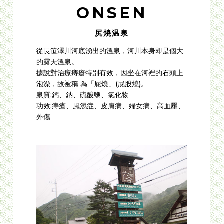
ONSEN
尻焼温泉
從長笹澤川河底湧出的溫泉，河川本身即是個大
的露天溫泉。
據說對治療痔瘡特別有效，因坐在河裡的石頭上
泡澡，故被稱 為「屁燒」(屁股燒)。
泉質:鈣、鈉、硫酸鹽、氯化物
功效:痔瘡、風濕症、皮膚病、婦女病、高血壓、
外傷