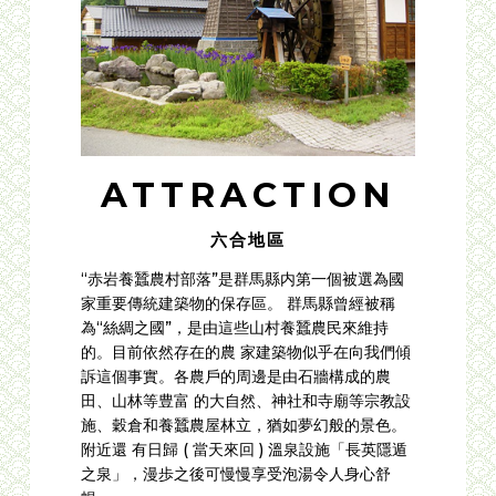
ATTRACTION
六合地區
“赤岩養蠶農村部落”是群馬縣内第一個被選為國
家重要傳統建築物的保存區。 群馬縣曾經被稱
為“絲綢之國”，是由這些山村養蠶農民來維持
的。目前依然存在的農 家建築物似乎在向我們傾
訴這個事實。各農戶的周邊是由石牆構成的農
田、山林等豊富 的大自然、神社和寺廟等宗教設
施、穀倉和養蠶農屋林立，猶如夢幻般的景色。
附近還 有日歸 ( 當天來回 ) 溫泉設施「長英隱遁
之泉」，漫歩之後可慢慢享受泡湯令人身心舒