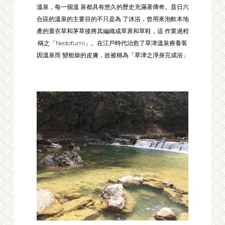
溫泉，每一個溫 泉都具有悠久的歷史充滿著傳奇。昔日六
合區的溫泉的主要目的不只是為 了沐浴，曾用來泡軟本地
產的蓑衣草和茅草後將其編織成草蓆和草鞋，這 作業過程
稱之「Nedofumi」。在江戶時代治愈了草津溫泉療養客
因溫泉而 變粗燥的皮膚，故被稱為「草津之淨身完成浴」