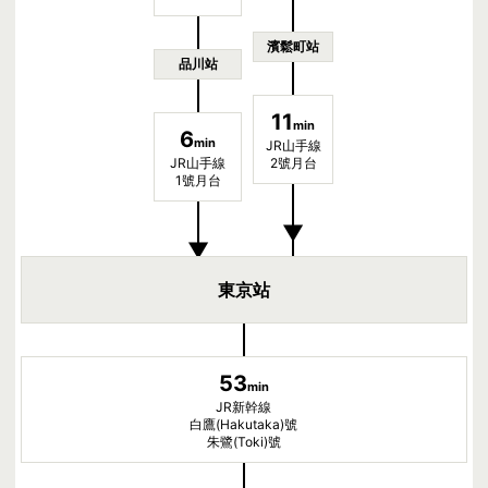
濱鬆町站
品川站
11
min
6
min
JR山手線
JR山手線
2號月台
1號月台
▼
▼
東京站
53
min
JR新幹線
白鷹(Hakutaka)號
朱鷺(Toki)號