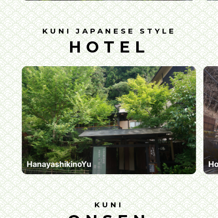
KUNI JAPANESE STYLE
HOTEL
HanayashikinoYu
Ho
KUNI