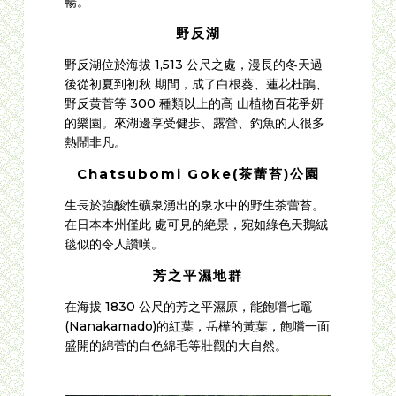
暢。
野反湖
野反湖位於海拔 1,513 公尺之處，漫長的冬天過
後從初夏到初秋 期間，成了白根葵、蓮花杜鵑、
野反黄菅等 300 種類以上的高 山植物百花爭妍
的樂園。來湖邊享受健歩、露營、釣魚的人很多
熱鬧非凡。
Chatsubomi Goke(茶蕾苔)公園
生長於強酸性礦泉湧出的泉水中的野生茶蕾苔。
在日本本州僅此 處可見的絶景，宛如綠色天鵝絨
毯似的令人讚嘆。
芳之平濕地群
在海拔 1830 公尺的芳之平濕原，能飽嚐七竈
(Nanakamado)的紅葉，岳樺的黃葉，飽嚐一面
盛開的綿菅的白色綿毛等壯觀的大自然。