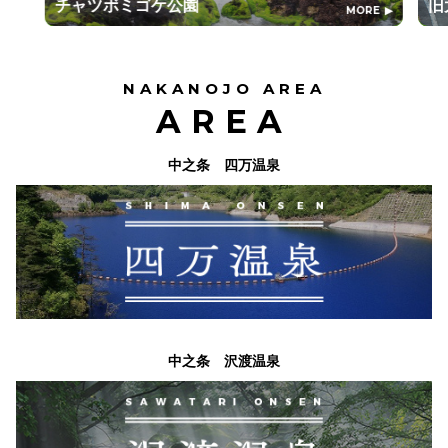
チャツボミゴケ公園
旧
MORE
NAKANOJO AREA
AREA
中之条 四万温泉
中之条 沢渡温泉