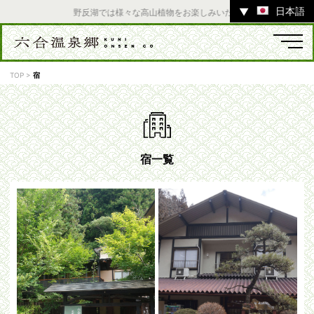
日本語
▼
野反湖では様々な高山植物をお楽しみいただけます。 ／ チャツ
TOP
>
宿
温泉
宿
お店
スポット
宿一覧
体験
イベント
ツアー
中之条町その他のエリア