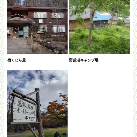
宿くじら屋
野反湖キャンプ場