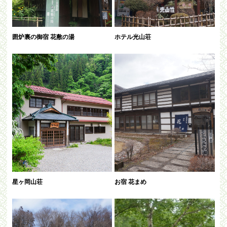
囲炉裏の御宿 花敷の湯
ホテル光山荘
星ヶ岡山荘
お宿 花まめ