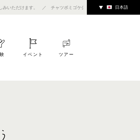
日本語
だけます。 ／ チャツボミゴケ公園内ギャラリーにて7/4（土）～
▼
験
イベント
ツアー