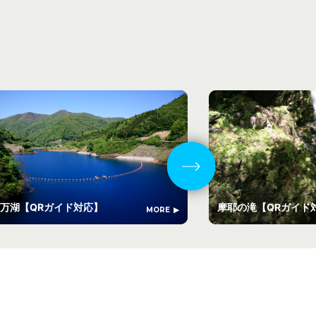
万湖【QRガイド対応】
摩耶の滝【QRガイド
MORE