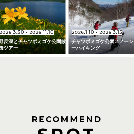
3.30
11.10
1.10
3.15
2026.
- 2026.
2026.
- 2026.
野反湖とチャツボミゴケ公園散
チャツボミゴケ公園スノーシ
策ツアー
ーハイキング
RECOMMEND