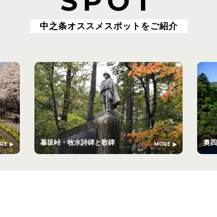
SPOT
中之条オススメスポットをご紹介
暮坂峠・牧水詩碑と歌碑
奥四
RE
MORE