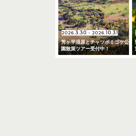
3.30
10.31
2026.
- 2026.
芳ヶ平湿原とチャツボミゴケ公
園散策ツアー受付中！