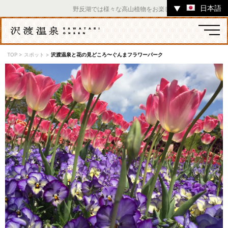
日本語
▼
野反湖では様々な高山植物をお楽しみいただけます。 ／ 
TOP
>
スポット
>
沢渡温泉と花の見どころ〜ぐんまフラワーパーク
温泉
宿
お店
スポット
体験
イベント
ツアー
中之条町その他のエリア