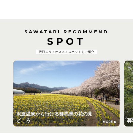
SAWATARI RECOMMEND
SPOT
沢渡エリアオススメスポットをご紹介
沢渡温泉から行ける群馬県の花の見
どころ
暮
MORE