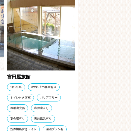
宮田屋旅館
1名泊OK
8畳以上の客室有り
トイレ付き客室
バリアフリー
冷暖房完備
和洋室有り
宴会場有り
家族風呂有り
洗浄機能付きトイレ
湯治プラン有