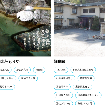
山水荘もりや
龍鳴館
1名泊OK
冷暖房完備
博物館
1名泊OK
8畳以上の客室有り
日帰り入浴可
湯治プラン有
ひのき風呂有り
冷暖房完備
素泊まりOK
宴会場有り
家族風呂有り
日帰り入浴可
洗浄機能付きトイレ
湯治プラン有
無線LAN対応