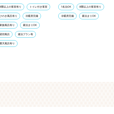
8畳以上の客室有り
トイレ付き客室
1名泊OK
8畳以上の客室有り
ひのき風呂有り
冷暖房完備
冷暖房完備
素泊まりOK
家族風呂有り
素泊まりOK
貸切風呂
連泊プラン有
露天風呂有り