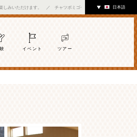
日本語
だけます。 ／ チャツボミゴケ公園内ギャラリーにて7/4（土）～
▼
験
イベント
ツアー