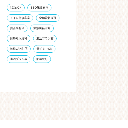
1名泊OK
BBQ施設有り
トイレ付き客室
全館貸切り可
宴会場有り
家族風呂有り
日帰り入浴可
湯治プラン有
無線LAN対応
素泊まりOK
連泊プラン有
部屋食可