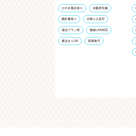
ひのき風呂有り
冷暖房完備
囲炉裏有り
日帰り入浴可
湯治プラン有
無線LAN対応
素泊まりOK
部屋食可