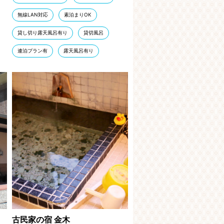
無線LAN対応
素泊まりOK
貸し切り露天風呂有り
貸切風呂
連泊プラン有
露天風呂有り
古民家の宿 金木