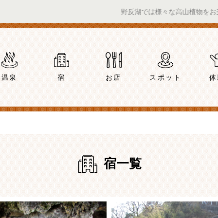
野反湖では様々な高山植物をお楽しみいた
温泉
宿
お店
スポット
体
宿一覧