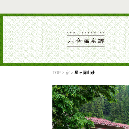
TOP
>
宿
>
星ヶ岡山荘