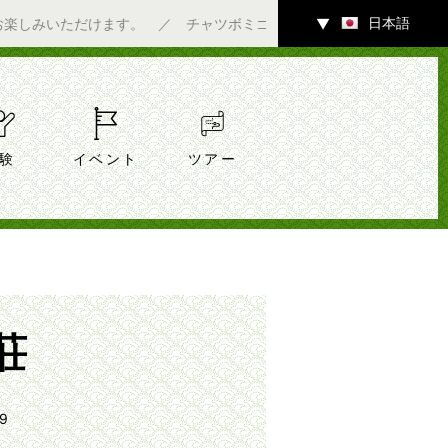
日本語
ただけます。 ／ チャツボミゴケ公園内ギャラリーにて7/4（土）
▼
験
イベント
ツアー
荘
9