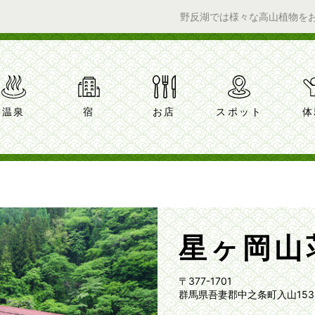
野反湖では様々な高山植物をお楽しみい
温泉
宿
お店
スポット
体
星ヶ岡山
〒377-1701
群馬県吾妻郡中之条町入山153