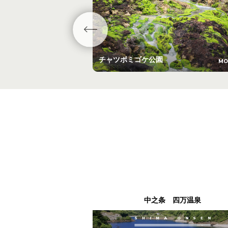
チャツボミゴケ公園
MO
中之条 四万温泉