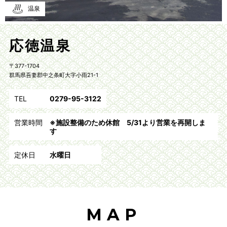
温泉
応徳温泉
〒377-1704
群馬県吾妻郡中之条町大字小雨21-1
TEL
0279-95-3122
営業時間
※施設整備のため休館 5/31より営業を再開しま
す
定休日
水曜日
MAP