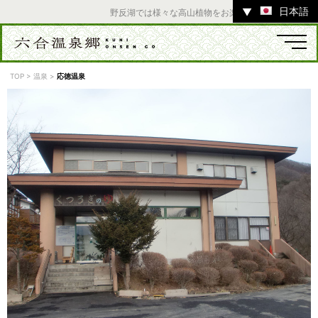
日本語
▼
野反湖では様々な高山植物をお楽しみいただけます。 ／
TOP
>
温泉
>
応徳温泉
温泉
宿
お店
スポット
体験
イベント
ツアー
中之条町その他のエリア