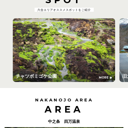
六合エリアオススメスポットをご紹介
チャツボミゴケ公園
旧
MORE
NAKANOJO AREA
AREA
中之条 四万温泉