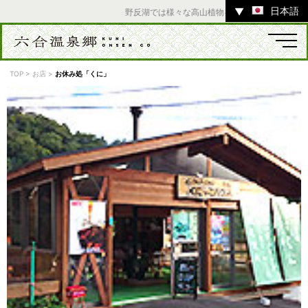
日本語
▼
野反湖では様々な高山植物をお楽しみいただけます
TOP
>
お店
>
お休み処「くに」
温泉
宿
お店
スポット
体験
イベント
ツアー
中之条町その他のエリア