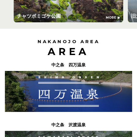
チャツボミゴケ公園
旧
MORE
NAKANOJO AREA
AREA
中之条 四万温泉
中之条 沢渡温泉