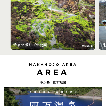
チャツボミゴケ公園
旧
MORE
NAKANOJO AREA
AREA
中之条 四万温泉