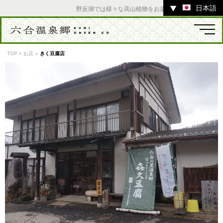
日本語
▼
野反湖では様々な高山植物をお楽しみいただけます。 ／
TOP
>
お店
>
きく豆腐店
温泉
宿
お店
スポット
体験
イベント
ツアー
中之条町その他のエリア