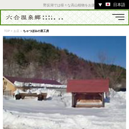
日本語
▼
野反湖では様々な高山植物をお楽しみいただけます。 ／
TOP
>
お店
>
ちゃつぼみの里工房
温泉
宿
お店
スポット
体験
イベント
ツアー
中之条町その他のエリア