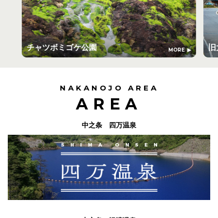
チャツボミゴケ公園
旧
MORE
NAKANOJO AREA
AREA
中之条 四万温泉