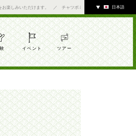
日本語
しみいただけます。 ／ チャツボミゴケ公園内ギャラリーにて7/4
▼
験
イベント
ツアー