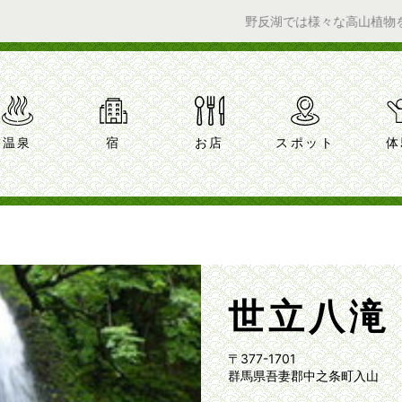
野反湖では様々な高山植物をお楽
温泉
宿
お店
スポット
体
世立八滝
〒377-1701
群馬県吾妻郡中之条町入山