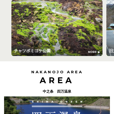
チャツボミゴケ公園
旧
MORE
NAKANOJO AREA
AREA
中之条 四万温泉