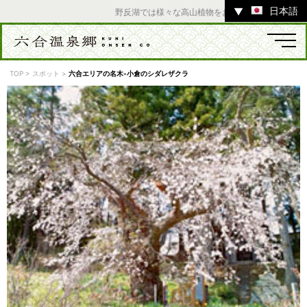
日本語
▼
野反湖では様々な高山植物をお楽しみいただけます。 
TOP
>
スポット
>
六合エリアの名木-小倉のシダレザクラ
温泉
宿
お店
スポット
体験
イベント
ツアー
中之条町その他のエリア