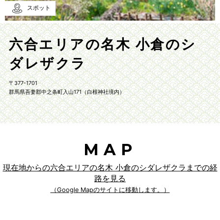
スポット
六合エリアの名木 小倉のシ
ダレザクラ
〒377-1701
群馬県吾妻郡中之条町入山171（白根神社境内）
MAP
現在地からの六合エリアの名木 小倉のシダレザクラまでの経
路を見る
（Google Mapのサイトに移動します。）