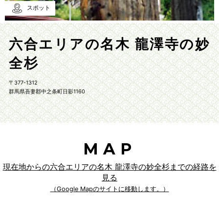
スポット
六合エリアの名木 龍澤寺の妙
全杉
〒377-1312
群馬県吾妻郡中之条町日影1160
MAP
現在地からの六合エリアの名木 龍澤寺の妙全杉までの経路を
見る
（Google Mapのサイトに移動します。）