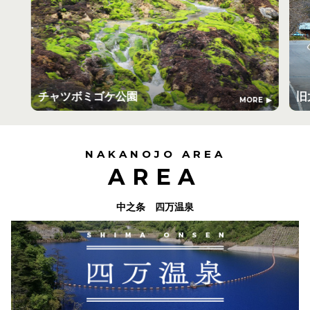
チャツボミゴケ公園
旧
MORE
NAKANOJO AREA
AREA
中之条 四万温泉