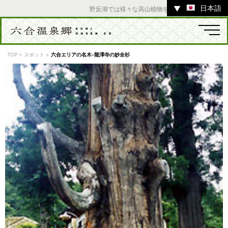
日本語
▼
野反湖では様々な高山植物をお楽しみいただけます。
TOP
>
スポット
>
六合エリアの名木-龍澤寺の妙全杉
温泉
宿
お店
スポット
体験
イベント
ツアー
中之条町その他のエリア