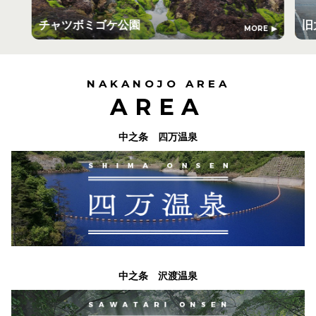
チャツボミゴケ公園
旧
MORE
NAKANOJO AREA
AREA
中之条 四万温泉
中之条 沢渡温泉