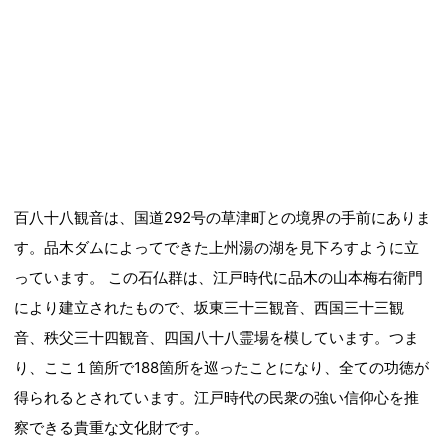
百八十八観音は、国道292号の草津町との境界の手前にありま
す。品木ダムによってできた上州湯の湖を見下ろすように立
っています。 この石仏群は、江戸時代に品木の山本梅右衛門
により建立されたもので、坂東三十三観音、西国三十三観
音、秩父三十四観音、四国八十八霊場を模しています。つま
り、ここ１箇所で188箇所を巡ったことになり、全ての功徳が
得られるとされています。江戸時代の民衆の強い信仰心を推
察できる貴重な文化財です。