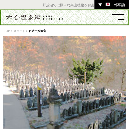
日本語
▼
野反湖では様々な高山植物をお楽しみいただけます。 ／ 
TOP
>
スポット
>
百八十八観音
温泉
宿
お店
スポット
体験
イベント
ツアー
中之条町その他のエリア