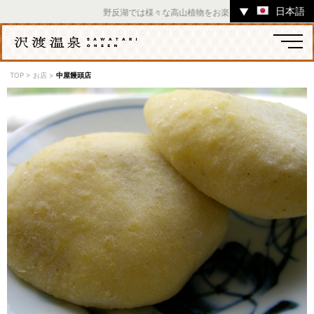
日本語
▼
野反湖では様々な高山植物をお楽しみいただけます。 ／ 
TOP
>
お店
>
中屋饅頭店
温泉
宿
お店
スポット
体験
イベント
ツアー
中之条町その他のエリア