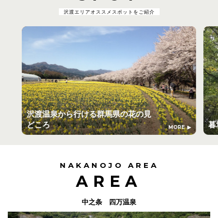
沢渡エリアオススメスポットをご紹介
沢渡温泉から行ける群馬県の花の見
どころ
暮
MORE
NAKANOJO AREA
AREA
中之条 四万温泉