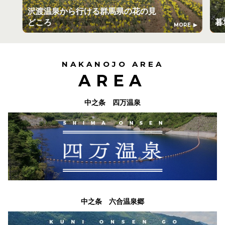
沢渡温泉から行ける群馬県の花の見
どころ
暮
MORE
NAKANOJO AREA
AREA
中之条 四万温泉
中之条 六合温泉郷