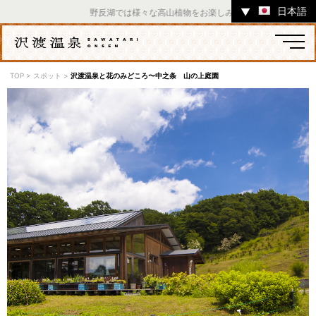
日本語
▼
野反湖では様々な高山植物をお楽しみいただけます。 ／ チャツ
TOP
>
スポット
>
沢渡温泉と花のみどころ〜中之条 山の上庭園
温泉
宿
お店
スポット
体験
イベント
ツアー
中之条町その他のエリア