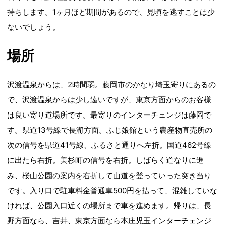
持ちします。1ヶ月ほど期間があるので、見頃を逃すことは少
ないでしょう。
場所
沢渡温泉からは、2時間弱。藤岡市のかなり埼玉寄りにあるの
で、沢渡温泉からは少し遠いですが、東京方面からのお客様
は良い寄り道場所です。最寄りのインターチェンジは藤岡で
す。県道13号線で長瀞方面。ふじ娘館という農産物直売所の
次の信号を県道41号線、ふるさと通りへ左折。国道462号線
に出たら右折。美杉町の信号を右折。しばらく道なりに進
み、桜山公園の案内を右折して山道を登っていった突き当り
です。入り口で駐車料金普通車500円を払って、混雑していな
ければ、公園入口近くの場所まで車を進めます。帰りは、長
野方面なら、吉井、東京方面なら本庄児玉インターチェンジ