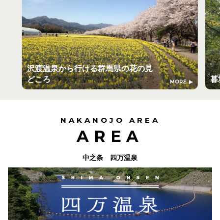
沢渡温泉から行ける群馬県の花の見
どころ
暮
MORE
NAKANOJO AREA
AREA
中之条 四万温泉