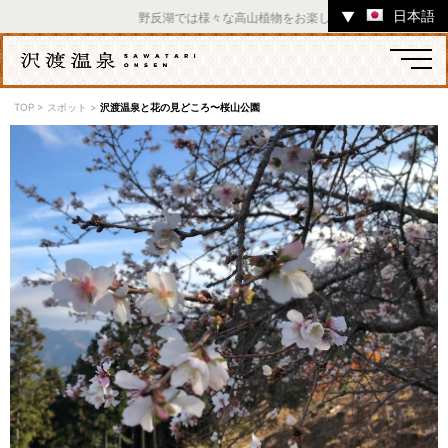
日本語
▼
野反湖では様々な高山植物をお楽しみいただけます。 ／ チャツ
TOP
>
スポット
>
沢渡温泉と花の見どころ〜桜山公園
温泉
宿
お店
スポット
体験
イベント
ツアー
中之条町その他のエリア