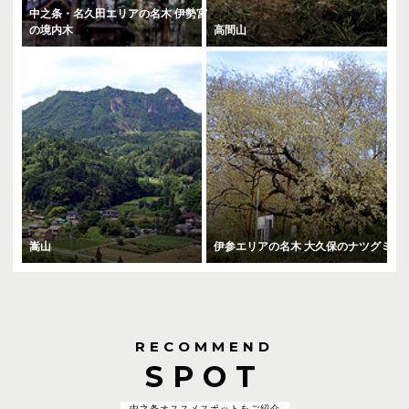
中之条・名久田エリアの名木 伊勢宮
の境内木
高間山
嵩山
伊参エリアの名木 大久保のナツグミ
RECOMMEND
SPOT
中之条オススメスポットをご紹介