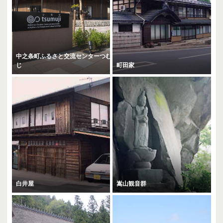
中之条町ふるさと交流センターつむ
じ
町田家
白井屋
嵩山観音群