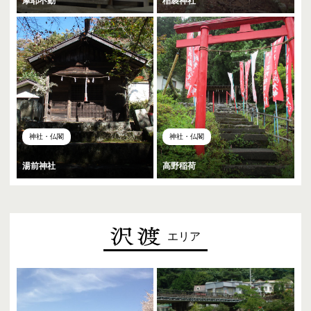
摩耶不動
稲裹神社
神社・仏閣
神社・仏閣
湯前神社
高野稲荷
エリア