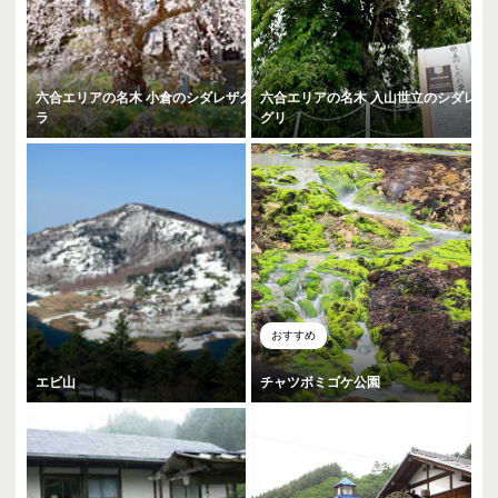
六合エリアの名木 小倉のシダレザク
六合エリアの名木 入山世立のシダレ
ラ
グリ
おすすめ
エビ山
チャツボミゴケ公園