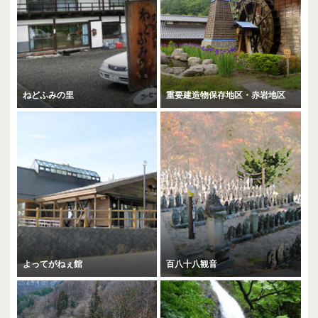
ねどふみの里
重要建造物保存地区・赤岩地区
よってがねぇ館
百八十八観音