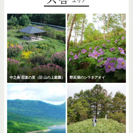
エリア
中之条 花楽の里（旧 山の上庭園）
野反湖のシラネアオイ