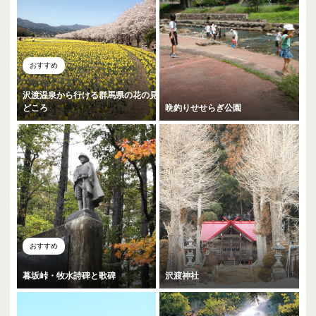
おすすめ
沢渡温泉から行ける群馬県の花の見
どころ
晩釣りせせらぎ公園
おすすめ
暮坂峠・牧水詩碑と歌碑
沢渡神社