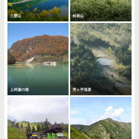
三壁山
松岩山
上州湯の湖
芳ヶ平湿原