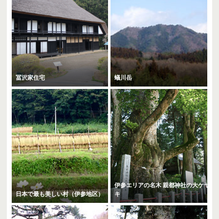
冨沢家住宅
蟻川岳
伊参エリアの名木 親都神社の大ケヤ
日本で最も美しい村（伊参地区）
キ