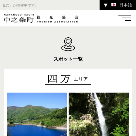
日本語
▼
野反
温泉
宿
お店
スポット
スポット一覧
エリア
体験
イベント
ツアー
中之条町その他のエリア