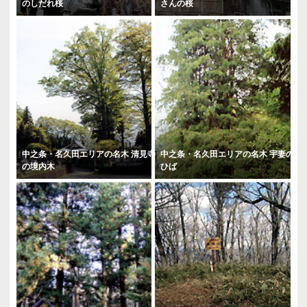
のしだれ桜
さんの桜
中之条・名久田エリアの名木 清見寺
中之条・名久田エリアの名木 宇妻の
の境内木
ひば