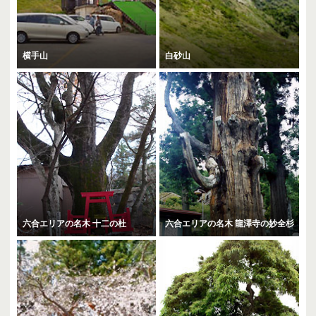
横手山
白砂山
六合エリアの名木 十二の杜
六合エリアの名木 龍澤寺の妙全杉