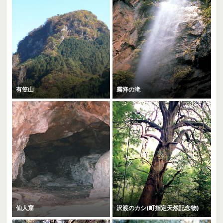
有笠山
霧降の滝
仙人窟
沢渡のカシ(町指定天然記念物)