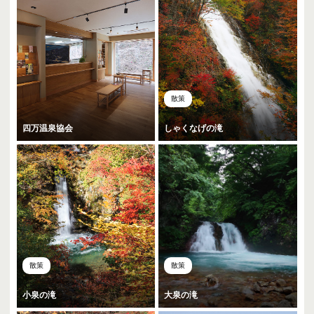
散策
四万温泉協会
しゃくなげの滝
散策
散策
小泉の滝
大泉の滝