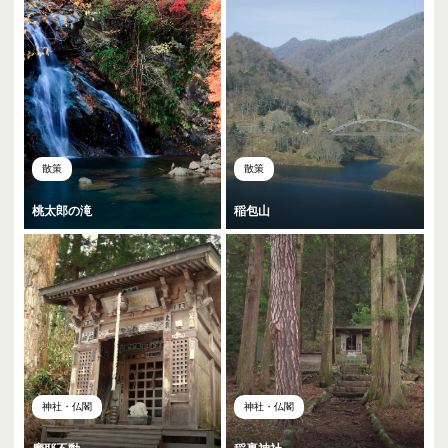
散策
散策
桃太郎の滝
稲包山
神社・仏閣
神社・仏閣