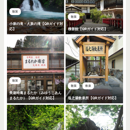
散策
散策
小泉の滝・大泉の滝【QRガイド対
応】
積善館【QRガイド対応】
散策
散策
飲泉
美遊時庵まるたか（みゆうじあん
まるたか）【QRガイド対応】
塩之湯飲泉所【QRガイド対応】