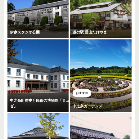
伊参スタジオ公園
道の駅 霊山たけやま
おすすめ
中之条町歴史と民俗の博物館「ミュ
ゼ」
中之条ガーデンズ