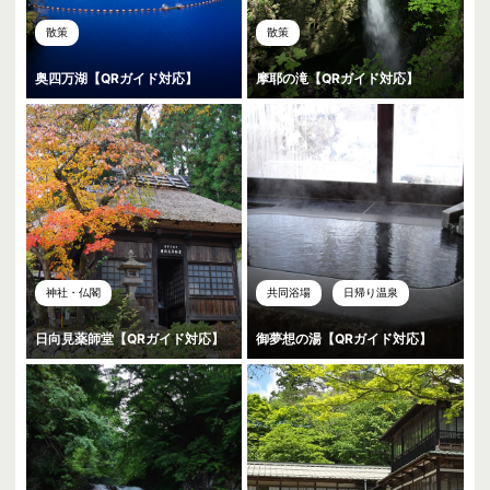
散策
散策
奥四万湖【QRガイド対応】
摩耶の滝【QRガイド対応】
神社・仏閣
共同浴場
日帰り温泉
日向見薬師堂【QRガイド対応】
御夢想の湯【QRガイド対応】