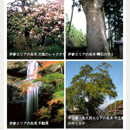
伊参エリアの名木 大道のシャクナゲ
伊参エリアの名木 囀石のモミ
中之条・名久田エリアの名木 中之条
伊参エリアの名滝 不動滝
のサイカチ