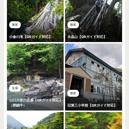
散策
散策
小倉の滝【QRガイド対応】
水晶山【QRガイド対応】
足湯
散策
山口川音の足湯【QRガイド対応】
（閉鎖中）
旧第三小学校【QRガイド対応】