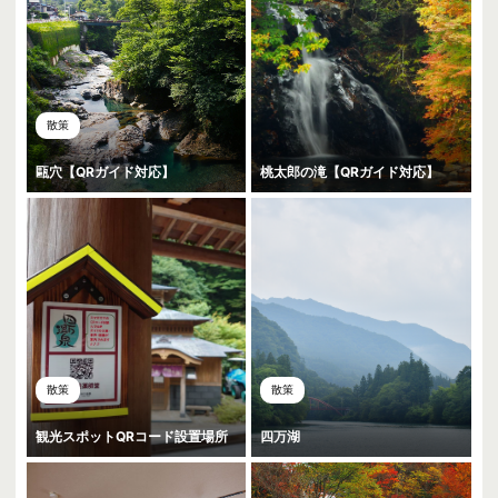
散策
甌穴【QRガイド対応】
桃太郎の滝【QRガイド対応】
散策
散策
観光スポットQRコード設置場所
四万湖