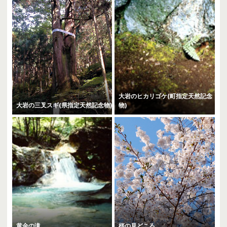
大岩のヒカリゴケ(町指定天然記念
大岩の三叉スギ(県指定天然記念物)
物)
黄金の滝
桜の見どころ