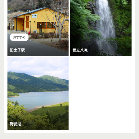
おすすめ
旧太子駅
世立八滝
野反湖