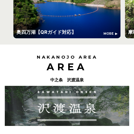
奥四万湖【QRガイド対応】
摩
MORE
NAKANOJO AREA
AREA
中之条 沢渡温泉