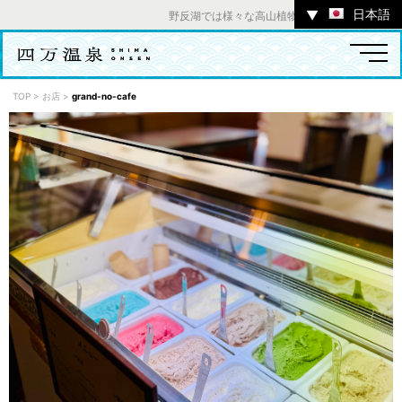
日本語
▼
野反湖では様々な高山植物をお楽しみいただけます
TOP
>
お店
>
grand-no-cafe
温泉
宿
お店
スポット
体験
イベント
ツアー
中之条町その他のエリア