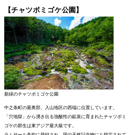
【チャツボミゴケ公園】
新緑のチャツボミゴケ公園
中之条町の最奥部、入山地区の西端に位置しています。
「穴地獄」から湧き出る強酸性の鉱泉に育まれたチャツボミ
ゴケの群生は東アジア最大級です。
ラムサール条約に登録され、国の天然記念物にも指定されて