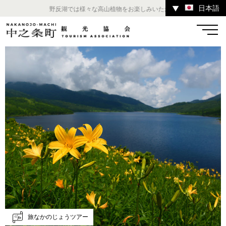
日本語
▼
野反湖では様々な高山植物をお楽しみいただけます。 ／ チャツボミ
温泉
宿
お店
スポット
体験
イベント
ツアー
中之条町その他のエリア
旅なかのじょうツアー