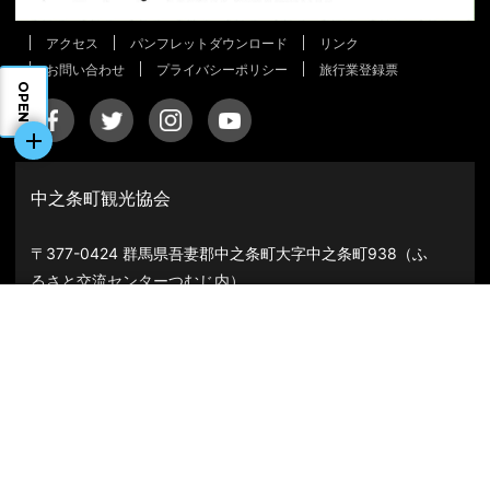
アクセス
パンフレットダウンロード
リンク
お問い合わせ
プライバシーポリシー
旅行業登録票
OPEN
中之条町観光協会
〒377-0424 群馬県吾妻郡中之条町大字中之条町938（ふ
るさと交流センターつむじ内）
TEL：
0279-75-8814
FAX：
0279-26-3777
温泉
宿
お店
スポット
体験
イベント
ツアー
©All Rights Reserved, Copyright （一社）中之条町観光協会