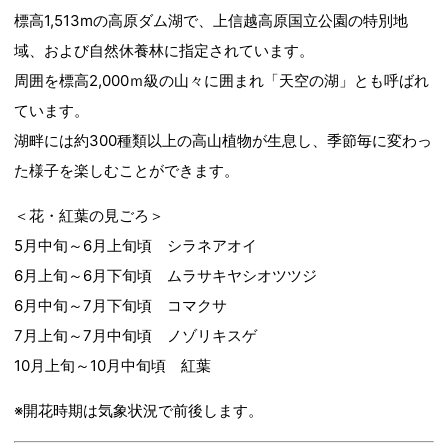
標高1,513mの高原ダム湖で、上信越高原国立公園の特別地
域、および自然休養林に指定されています。
周囲を標高2,000ｍ級の山々に囲まれ「天空の湖」とも呼ばれ
ています。
湖畔には約300種類以上の高山植物が生息し、季節毎に変わっ
た様子を楽しむことができます。
＜花・紅葉の見ごろ＞
5月中旬～6月上旬頃 シラネアオイ
6月上旬～6月下旬頃 ムラサキヤシオツツジ
6月中旬～7月下旬頃 コマクサ
7月上旬～7月中旬頃 ノゾリキスゲ
10月上旬～10月中旬頃 紅葉
※開花時期は気象状況で前後します。