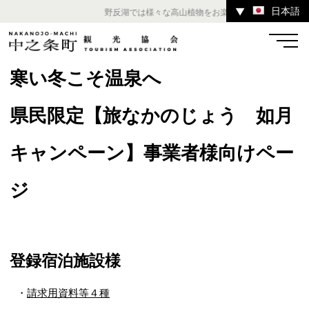
日本語
▼
野反湖では様々な高山植物をお楽しみいただけます。 
寒い冬こそ温泉へ
県民限定【旅なかのじょう 如月
温泉
宿
お店
スポット
キャンペーン】事業者様向けペー
ジ
体験
イベント
ツアー
中之条町その他のエリア
登録宿泊施設様
・
請求用資料等４種