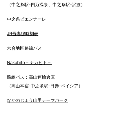
（中之条駅-四万温泉、中之条駅-沢渡）
中之条ビエンナーレ
JR吾妻線時刻表
六合地区路線バス
Nakabito – ナカビト –
路線バス：高山運輸倉庫
（高山本宿-中之条駅-日赤-ベイシア）
なかのじょう山里テーマパーク