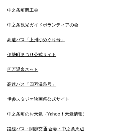
中之条町商工会
中之条観光ガイドボランティアの会
高速バス「上州ゆめぐり号」
伊勢町まつり公式サイト
四万温泉ネット
高速バス「四万温泉号」
伊参スタジオ
映画
祭公式サイト
中之条町のお天気（Yahoo！天気情報）
路線バス：関越交通 吾妻・中之条周辺