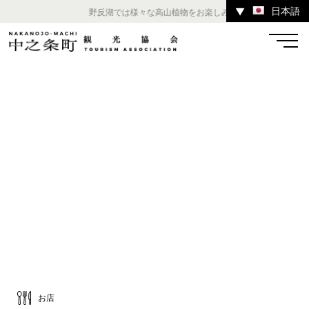
日本語
▼
野反湖では様々な高山植物をお楽しみいただけます。 ／ チ
温泉
宿
お店
スポット
体験
イベント
ツアー
中之条町その他のエリア
お店