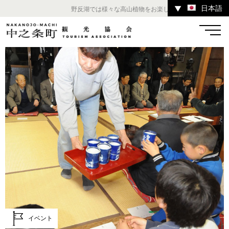
日本語
▼
野反湖では様々な高山植物をお楽しみいただけます。 ／ チ
温泉
宿
お店
スポット
体験
イベント
ツアー
中之条町その他のエリア
イベント