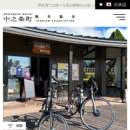
日本語
▼
野反湖では様々な高山植物をお楽しみいただけます。 ／ チャ
温泉
宿
お店
スポット
体験
イベント
ツアー
中之条町その他のエリア
体験