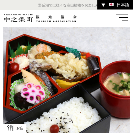
日本語
▼
野反湖では様々な高山植物をお楽しみいただけます。 ／ チャ
温泉
宿
お店
スポット
体験
イベント
ツアー
中之条町その他のエリア
お店