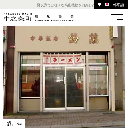
日本語
▼
野反湖では様々な高山植物をお楽しみいただけます。 ／ チ
温泉
宿
お店
スポット
体験
イベント
ツアー
中之条町その他のエリア
お店