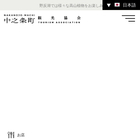
日本語
▼
野反湖では様々な高山植物をお楽しみいただけます。 ／ チ
温泉
宿
お店
スポット
体験
イベント
ツアー
中之条町その他のエリア
お店