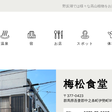
野反湖では様々な高山植物をお楽しみいた
温泉
宿
お店
スポット
体
梅松食堂
〒377-0423
群馬県吾妻郡中之条町伊勢町95