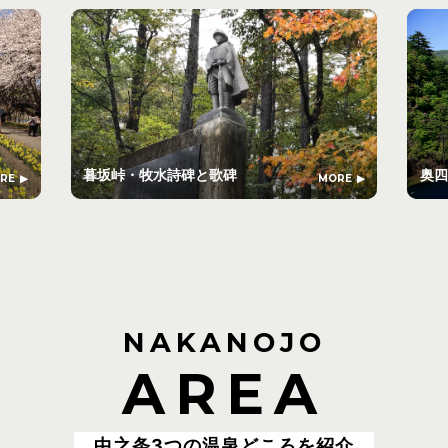
暮坂峠・牧水詩碑と歌碑
奥四
RE
MORE
NAKANOJO
AREA
中之条3つの温泉どころを紹介