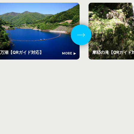
万湖【QRガイド対応】
摩耶の滝【QRガイド
MORE