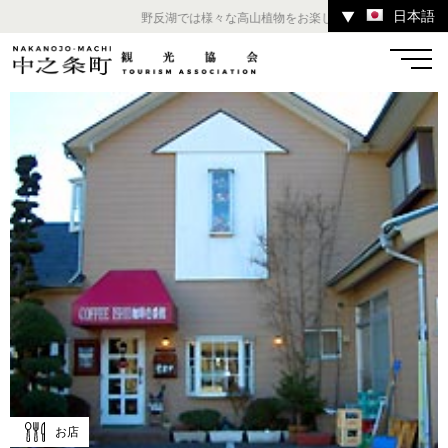
日本語
▼
野反湖では様々な高山植物をお楽しみいただけます。 ／ チ
温泉
宿
お店
スポット
体験
イベント
ツアー
中之条町その他のエリア
お店