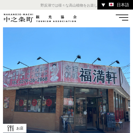
日本語
▼
野反湖では様々な高山植物をお楽しみいただけます。 ／ チ
温泉
宿
お店
スポット
体験
イベント
ツアー
中之条町その他のエリア
お店