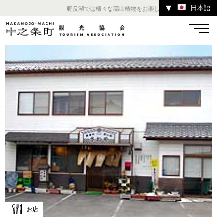
日本語
▼
野反湖では様々な高山植物をお楽しみいただけます。 ／ チ
温泉
宿
お店
スポット
体験
イベント
ツアー
中之条町その他のエリア
お店