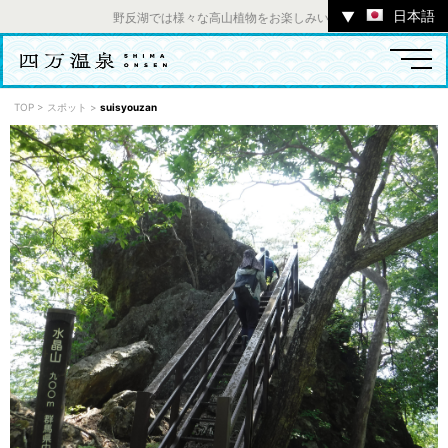
日本語
▼
野反湖では様々な高山植物をお楽しみいただけます。 ／ チャツ
TOP
>
スポット
>
suisyouzan
温泉
宿
お店
スポット
体験
イベント
ツアー
中之条町その他のエリア