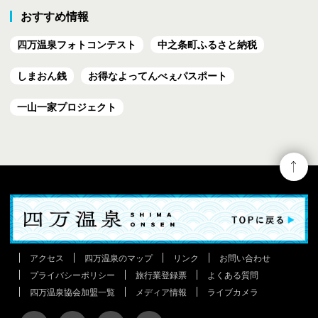
おすすめ情報
四万温泉フォトコンテスト
中之条町ふるさと納税
しまおん銭
お得なよってんべぇ
パスポート
一山一家プロジェクト
アクセス
四万温泉のマップ
リンク
お問い合わせ
プライバシーポリシー
旅行業登録票
よくある質問
四万温泉協会加盟一覧
メディア情報
ライブカメラ