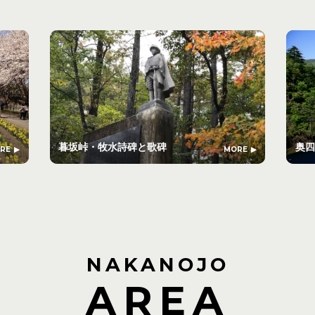
暮坂峠・牧水詩碑と歌碑
奥四
RE
MORE
NAKANOJO
AREA