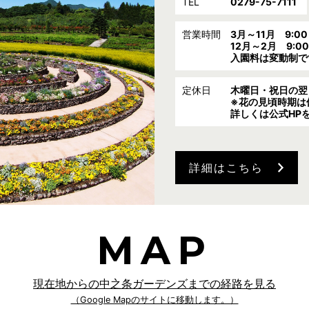
TEL
0279-75-7111
営業時間
3月～11月 9:0
12月～2月 9:0
入園料は変動制で
定休日
木曜日・祝日の翌
※花の見頃時期は
詳しくは公式HP
詳細はこちら
MAP
現在地からの中之条ガーデンズまでの経路を見る
（Google Mapのサイトに移動します。）