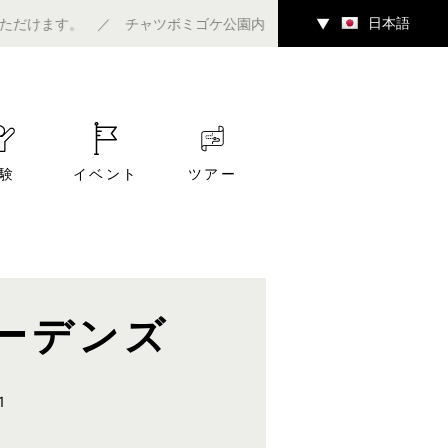
日本語
。 ／ チャツボミゴケ公園内ギャラリーにて7/4（土）～アート企
▼
験
イベント
ツアー
ーデンズ
1