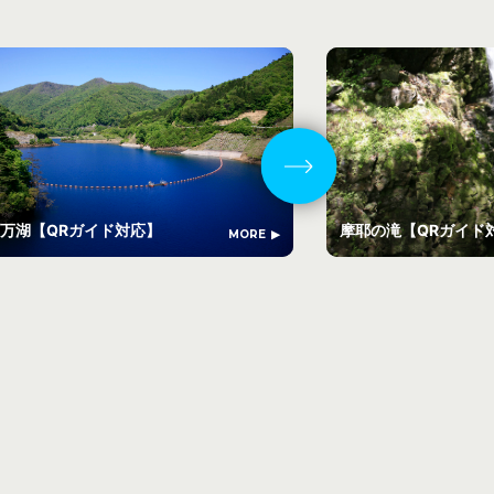
万湖【QRガイド対応】
摩耶の滝【QRガイド
MORE