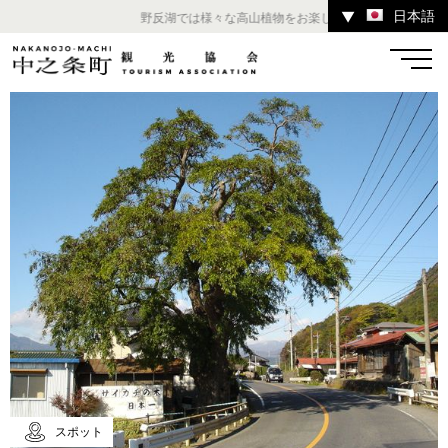
日本語
▼
野反湖では様々な高山植物をお楽しみいただけます。 ／ 
温泉
宿
お店
スポット
体験
イベント
ツアー
中之条町その他のエリア
スポット