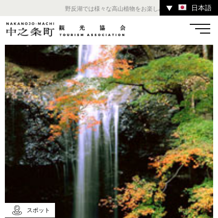
日本語
▼
野反湖では様々な高山植物をお楽しみいただけます。 ／ チ
温泉
宿
お店
スポット
体験
イベント
ツアー
中之条町その他のエリア
スポット