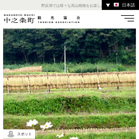
日本語
▼
野反湖では様々な高山植物をお楽しみいただけます。 ／ チ
温泉
宿
お店
スポット
体験
イベント
ツアー
中之条町その他のエリア
スポット