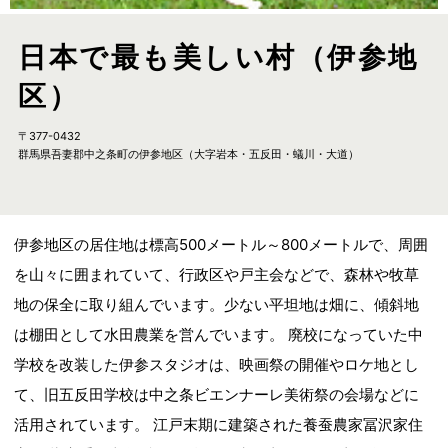
日本で最も美しい村（伊参地
区）
〒377-0432
群馬県吾妻郡中之条町の伊参地区（大字岩本・五反田・蟻川・大道）
伊参地区の居住地は標高500メートル～800メートルで、周囲
を山々に囲まれていて、行政区や戸主会などで、森林や牧草
地の保全に取り組んでいます。少ない平坦地は畑に、傾斜地
は棚田として水田農業を営んでいます。 廃校になっていた中
学校を改装した伊参スタジオは、映画祭の開催やロケ地とし
て、旧五反田学校は中之条ビエンナーレ美術祭の会場などに
活用されています。 江戸末期に建築された養蚕農家冨沢家住