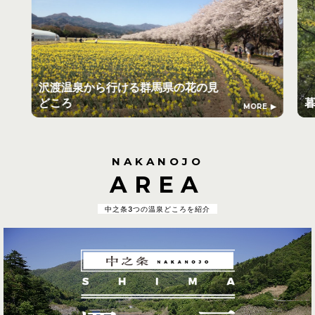
沢渡温泉から行ける群馬県の花の見
どころ
MORE
NAKANOJO
AREA
中之条3つの温泉どころを紹介