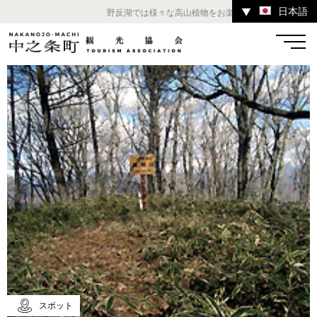
日本語
▼
野反湖では様々な高山植物をお楽しみいただけます。 ／ 
温泉
宿
お店
スポット
体験
イベント
ツアー
中之条町その他のエリア
スポット