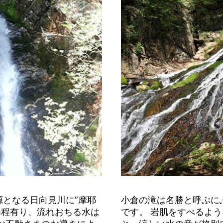
となる日向見川に”摩耶
小倉の滝は名勝と呼ぶに
0m程有り、流れおちる水は
です。 岩肌をすべるよ