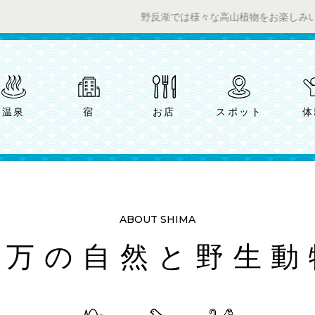
野反湖では様々な高山植物をお楽しみいただけます。 ／
温泉
宿
お店
スポット
体
ABOUT SHIMA
四万の自然と野生動