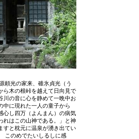
、源頼光の家来、碓氷貞光（う
から木の根峠を越えて日向見で
谷川の音に心を静めて一晩中お
の中に現れた一人の童子から
感心し四万（よんまん）の病気
われはこの山神である。」と神
ますと枕元に温泉が湧き出てい
。 このめでたいしるしに感