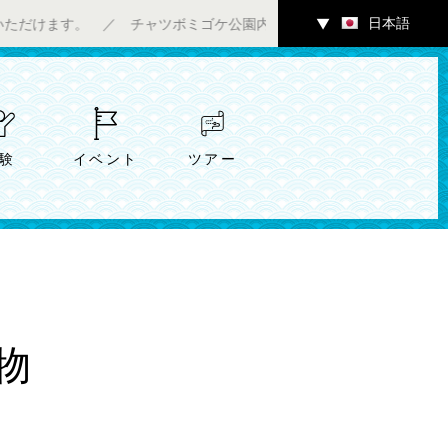
日本語
 チャツボミゴケ公園内ギャラリーにて7/4（土）～アート企画展「
▼
験
イベント
ツアー
物