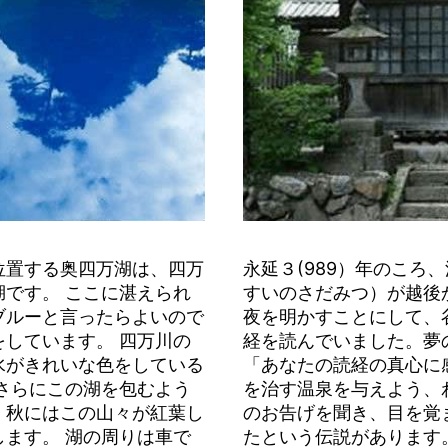
位置する奥四万湖は、四万
永延３(989）年のころ
です。 ここに湛えられ
すいのさだみつ）が越後
ブルーと言ったらよいので
夜を明かすことにして、
しています。 四万川の
経を読んでいました。夢
水がきれいな色をしている
「あなたの読経の真心に
さらにこの湖を包むよう
を治す温泉を与えよう、
。秋にはこの山々が紅葉し
のお告げを聞き、目を覚
ます。 湖の周りは車で
たという伝説があります