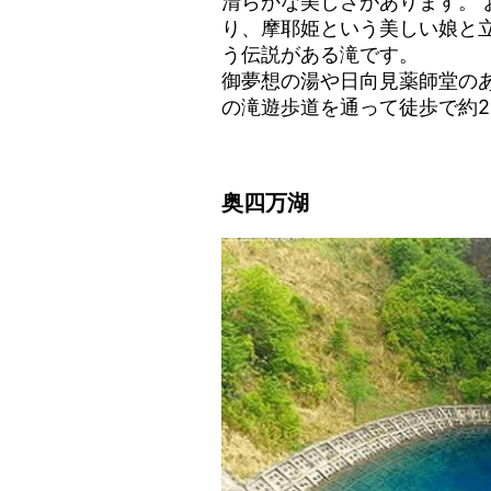
清らかな美しさがあります。 
り、摩耶姫という美しい娘と
う伝説がある滝です。
御夢想の湯や日向見薬師堂の
の滝遊歩道を通って徒歩で約2
奥四万湖