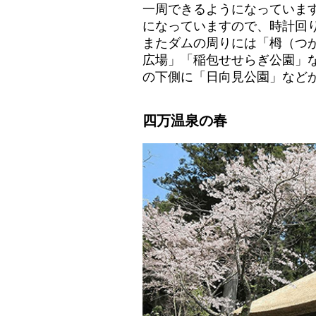
一周できるようになっています
になっていますので、時計回り
またダムの周りには「栂（つ
広場」「稲包せせらぎ公園」
の下側に「日向見公園」など
四万温泉の春