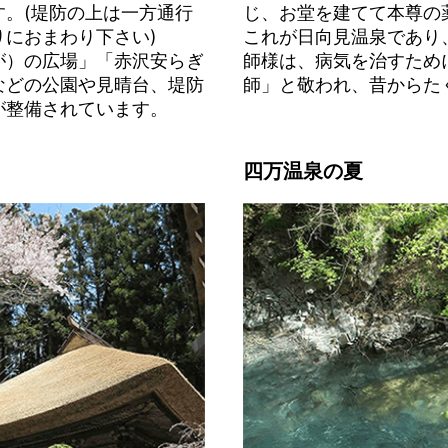
。(堤防の上は一方通行
じ、お堂を建てて本尊の
におまわり下さい)
これが日向見温泉であり
が）の広場」「赤沢安らぎ
師様は、病気を治すため
などの公園や見晴台、堤防
師」と敬われ、昔からた
が整備されています。
四万温泉の夏