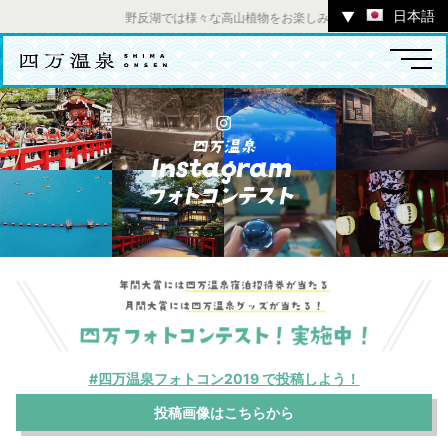
日本語
▼
野反湖では様々な高山植物をお楽しみいただけます。 ／ チャ
温泉
宿
お店
スポット
体験
イベント
ツアー
中之条町その他のエリア
#四万温泉フォトコン2019 で投稿しよう！
投稿画像はこちらから