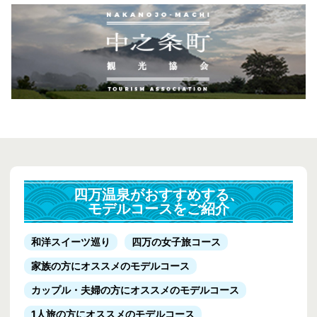
禁止事項
応募規約に違反する行為
運営を妨害する行為
他人の名誉、社会的信用を毀損する行為
他人のプライバシー、肖像権、パブリシティ権を侵害する行為
他人の著作権その他の知的財産権を侵害する行為
他人への誹謗中傷、脅迫、いやがらせに該当する行為
他人の名義、その他会社等の組織名を名乗ること等による、なりすまし行
為
営利を目的とした情報提供、広告宣伝もしくは勧誘行為
他の印刷物、展覧会などで公表されている画像を投稿する行為
本イベントページサーバーに過度の負担を及ぼす行為
四万温泉がおすすめする、
法令に違反する行為及び違反する行為を幇助・勧誘・強制・助長する行為
モデルコースをご紹介
わいせつ、児童ポルノ及び児童の性的搾取を助長するデータを投稿する行
為
和洋スイーツ巡り
四万の女子旅コース
公序良俗、一般常識に反する行為
Instagramの利用規約・法令に違反する行為
家族の方にオススメのモデルコース
その他上記に準ずる行為
カップル・夫婦の方にオススメのモデルコース
その他
1人旅の方にオススメのモデルコース