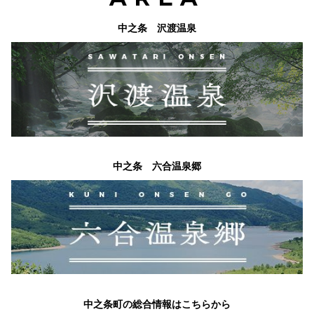
連絡いたします。ダイレクトメッセージ送信後、記載された内容に従い、
中之条 沢渡温泉
返信期限内にご連絡くださいますようお願いいたします。期限内にご連絡
いただけない場合、当選の権利を無効とさせていただきます。
shimaonsenをフォローしていない場合は、当選の権利を無効とさせてい
ただきます。
当選時にご入力いただきました住所に入力不備、または連絡不能などの理
由により賞品がお届けできない場合は、当選の権利を無効とさせていただ
きます。
当選の権利はご本人のもので、第三者に譲渡・換金はできません。
賞品の発送先は日本国内に限らせていただきます。
中之条 六合温泉郷
注意事項
ご本人が撮影された写真に限らせていただきます。
著作権に違反する写真、公序良俗に反する写真、他人のプライバシーを侵
害する写真が投稿された場合は無効とさせていただきます。
応募において投稿された写真の著作権は、投稿をもって当協会に帰属しま
す。
投稿された写真で肖像権等の第三者の権利侵害があった場合、当社は一切
責任を負いません。
写真の掲載に関して、第三者との間で紛争が生じた場合は、投稿者は投稿
中之条町の総合情報はこちらから
者の責任と費用により当該紛争を解決するものとします。