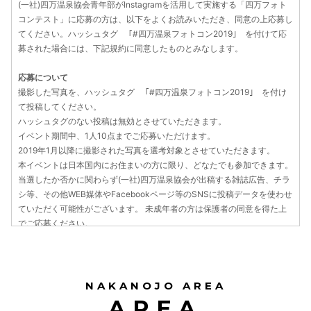
(一社)四万温泉協会青年部がInstagramを活用して実施する「四万フォト
コンテスト」に応募の方は、以下をよくお読みいただき、同意の上応募し
てください。ハッシュタグ ｢#四万温泉フォトコン2019｣ を付けて応
募された場合には、下記規約に同意したものとみなします。
応募について
撮影した写真を、ハッシュタグ ｢#四万温泉フォトコン2019｣ を付け
て投稿してください。
ハッシュタグのない投稿は無効とさせていただきます。
イベント期間中、1人10点までご応募いただけます。
2019年1月以降に撮影された写真を選考対象とさせていただきます。
本イベントは日本国内にお住まいの方に限り、どなたでも参加できます。
当選したか否かに関わらず(一社)四万温泉協会が出稿する雑誌広告、チラ
シ等、その他WEB媒体やFacebookページ等のSNSに投稿データを使わせ
ていただく可能性がございます。 未成年者の方は保護者の同意を得た上
でご応募ください。
審査
四万温泉協会青年部が年間大賞と月間賞を選定いたします。
NAKANOJO AREA
当選・賞品発送について
AREA
当選者の方へはアカウントshimaonsenよりダイレクトメッセージにてご