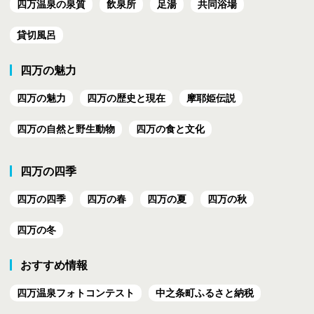
四万温泉の泉質
飲泉所
足湯
共同浴場
貸切風呂
四万の魅力
四万の魅力
四万の歴史と現在
摩耶姫伝説
四万の自然と野生動物
四万の食と文化
四万の四季
四万の四季
四万の春
四万の夏
四万の秋
四万の冬
おすすめ情報
四万温泉フォトコンテスト
中之条町ふるさと納税