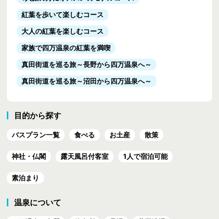
本イベントはInstagramが関与するものではありません。
イベントの応募に関わるインターネット通信料・接続料はお客様の負担と
紅葉を歩いて楽しむコース
なります。
大人の紅葉を楽しむコース
スマートフォンの設定などに関するお問い合わせは、携帯電話各社または
製造元のメーカーにお問い合わせください。
家族で四万温泉の紅葉を満喫
当社の止むを得ない都合により、応募期間や賞品内容の変更、またサービ
真田街道を巡る旅
～長野から四万温泉へ～
スの中止・中断をする場合がございます。
この場合、当社は、イベントの中止に関連して、お客様その他いかなる
真田街道を巡る旅
～沼田から四万温泉へ～
人・法人に対しても一切責任を負いません。
本イベントに参加したこと、または当選したことに起因するいかなる損
失、負債、被害、費用、その他の申し立てについて、当社は一切責任を負
目的から探す
いません。
バスプラン一覧
食べる
お土産
散策
個人情報の取扱について
個人情報はプレゼントの発送の為に利用させていただきます。なお、その
神社・仏閣
露天風呂付客室
1人で宿泊可能
他個人情報の収集、利用、管理等の取り扱いにつきましては こちらをご
覧ください。
素泊まり
Instagramは米国およびその他の国におけるInstagram, LLCの商標です。
温泉について